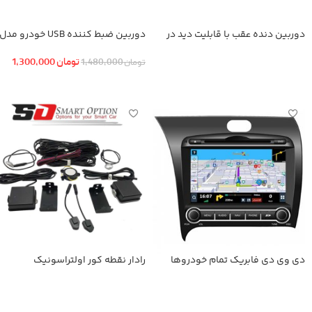
دوربین دنده عقب با قابلیت دید در
دوربین ضبط کننده USB خودرو مدل
شب
KN-1080 بهمراه ADAS+دوربین عقب
تومان
1,300,000
تومان
1,480,000
اطلاعات بیشتر
افزودن به سبد خرید
دی وی دی فابریك تمام خودروها
رادار نقطه کور اولتراسونیک
اطلاعات بیشتر
اطلاعات بیشتر