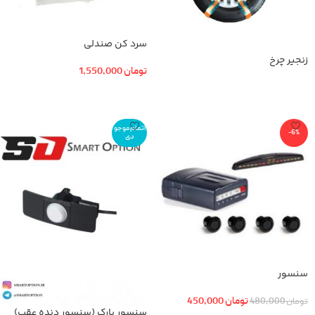
سرد کن صندلی
زنجیر چرخ
تومان
1,550,000
اطلاعات بیشتر
اطلاعات بیشتر
اتمام موجو
-6%
دی
سنسور
تومان
450,000
تومان
480,000
سنسور پارک (سنسور دنده عقب)