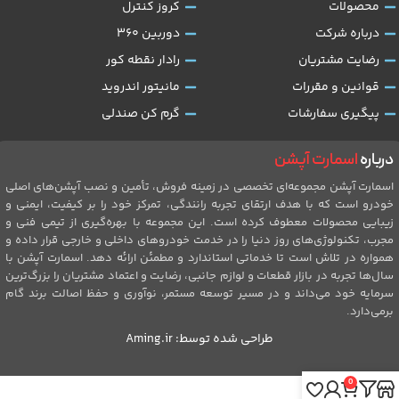
محصولات
کروز کنترل
درباره شرکت
دوربین 360
رضایت مشتریان
رادار نقطه کور
قوانین و مقررات
مانیتور اندروید
پیگیری سفارشات
گرم کن صندلی
درباره
اسمارت آپشن
اسمارت آپشن مجموعه‌ای تخصصی در زمینه فروش، تأمین و نصب آپشن‌های اصلی
خودرو است که با هدف ارتقای تجربه رانندگی، تمرکز خود را بر کیفیت، ایمنی و
زیبایی محصولات معطوف کرده است. این مجموعه با بهره‌گیری از تیمی فنی و
مجرب، تکنولوژی‌های روز دنیا را در خدمت خودروهای داخلی و خارجی قرار داده و
همواره در تلاش است تا خدماتی استاندارد و مطمئن ارائه دهد. اسمارت آپشن با
سال‌ها تجربه در بازار قطعات و لوازم جانبی، رضایت و اعتماد مشتریان را بزرگ‌ترین
سرمایه خود می‌داند و در مسیر توسعه مستمر، نوآوری و حفظ اصالت برند گام
برمی‌دارد.
طراحی شده توسط:
Aming.ir
0