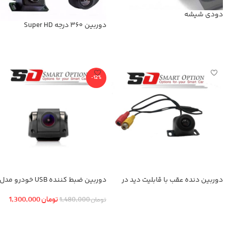
دودی شیشه
دوربین 360 درجه Super HD
اطلاعات بیشتر
اطلاعات بیشتر
-12%
دوربین دنده عقب با قابلیت دید در
دوربین ضبط کننده USB خودرو مدل
شب
KN-1080 بهمراه ADAS+دوربین عقب
تومان
1,300,000
تومان
1,480,000
اطلاعات بیشتر
افزودن به سبد خرید