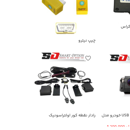
کراس
چیپ نیترو
دوربین ضبط کننده USB خودرو مدل
رادار نقطه کور اولتراسونیک
KN-1080 بهمراه ADAS+دوربین
ان
1,300,000