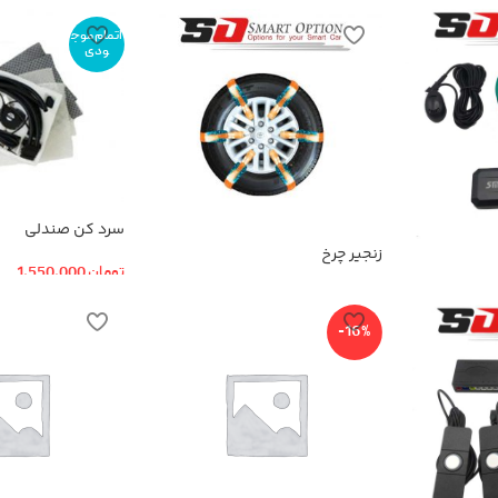
اتمام موج
ودی
سرد کن صندلی
زنجیر چرخ
تومان
1,550,000
-16%