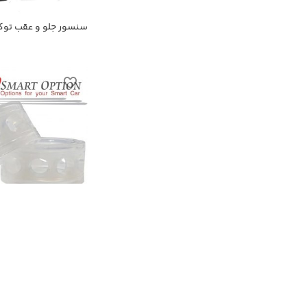
سنسور جلو و عقب توکا
اولتراسونیک
ضربه گیر کمک فنر سایز
تومان
2,200,000