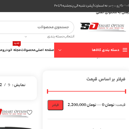
عبور به ناوبری
ت کاری مجموعه اسمارت آپشن: شنبه الی پنجشنبه ۹ تا ۲۰
رفتن به محتوای اصلی
انتخاب دسته بندی
جدید
دسته بندی کالاها
صفحه اصلی
محصولات
مجله خودرو
مع
خانه
دانگ فنگ
برگه 2
فیلتر بر اساس قیمت
نمایش
9
2
قیمت:
تومان 0
—
تومان 2,200,000
فیلتر