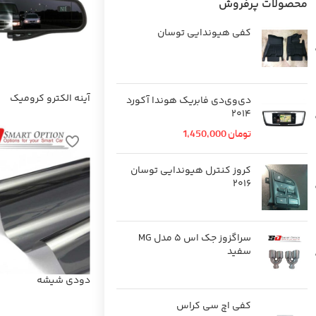
محصولات پرفروش
کفی هیوندایی توسان
آینه الکترو کرومیک
دی‌وی‌دی فابریک هوندا آکورد
2014
تومان
1,450,000
کروز کنترل هیوندایی توسان
2016
سراگزوز جک اس 5 مدل MG
سفید
دودی شیشه
کفی اچ سی کراس