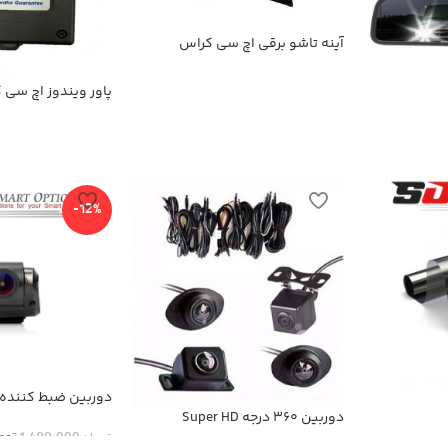
آینه تاشو برقی اچ سی کراس
پاور ویندوز اچ سی 
-12%
دوربین 360 درجه Super HD
عقب
توم
تومان
1,480,000