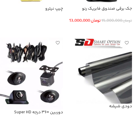
جک برقی صندوق فابریک رنو
چیپ نیترو
کولئوس +سنسور پا و کلید فابریک
تومان
13,000,000
تومان
15,000,000
اطلاعات بیشتر
افزودن به سبد خرید
دودی شیشه
دوربین 360 درجه Super HD
اطلاعات بیشتر
اطلاعات بیشتر