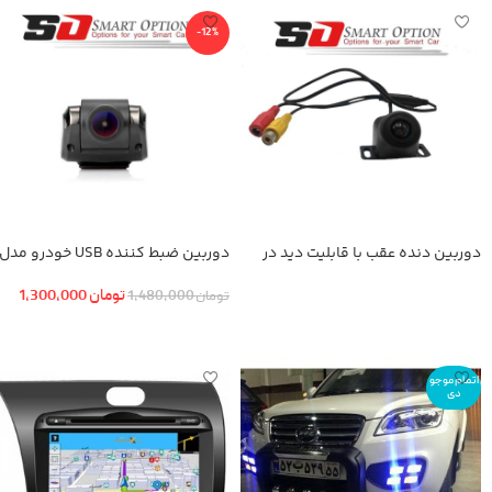
-12%
دوربین دنده عقب با قابلیت دید در
دوربین ضبط کننده USB خودرو مدل
شب
KN-1080 بهمراه ADAS+دوربین عقب
تومان
1,300,000
تومان
1,480,000
اطلاعات بیشتر
افزودن به سبد خرید
اتمام موجو
دی