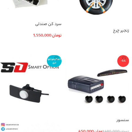
سرد کن صندلی
زنجیر چرخ
تومان
1,550,000
اطلاعات بیشتر
اطلاعات بیشتر
اتمام موجو
-6%
دی
سنسور
تومان
450,000
تومان
480,000