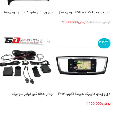
دوربین ضبط کننده USB خودرو مدل
دی وی دی فابریك تمام خودروها
KN-1080 بهمراه ADAS+دوربین عقب
تومان
1,300,000
تومان
1,480,000
اطلاعات بیشتر
افزودن به سبد خرید
اتمام موجو
دی
دی‌وی‌دی فابریک هوندا آکورد 2014
رادار نقطه کور اولتراسونیک
تومان
1,450,000
اطلاعات بیشتر
اطلاعات بیشتر