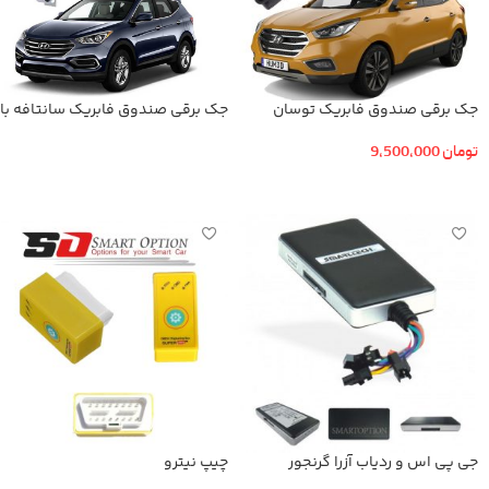
جک برقی صندوق فابریک توسان
جک برقی صندوق فابریک سانتافه با
کلید فابریک
تومان
9,500,000
اطلاعات بیشتر
افزودن به سبد خرید
جی پی اس و ردیاب آزرا گرنجور
چیپ نیترو