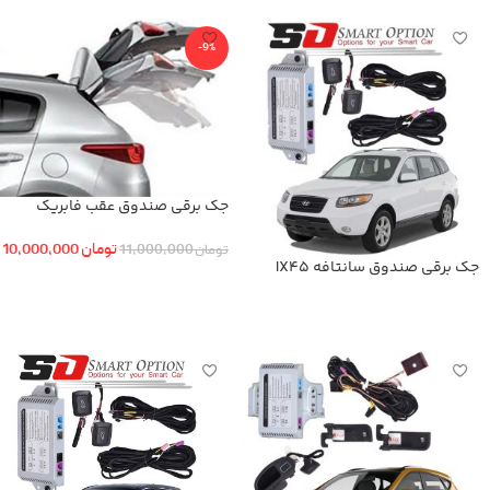
-9%
جک برقی صندوق عقب فابریک
هیوندایی سانتافه
تومان
10,000,000
تومان
11,000,000
جک برقی صندوق سانتافه IX45
افزودن به سبد خرید
اطلاعات بیشتر