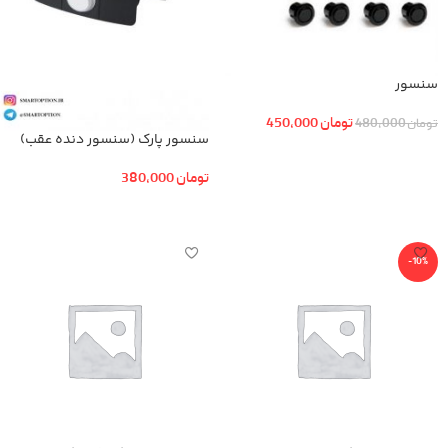
سنسور
تومان
450,000
تومان
480,000
سنسور پارک (سنسور دنده عقب)
افزودن به سبد خرید
تومان
380,000
اطلاعات بیشتر
-10%