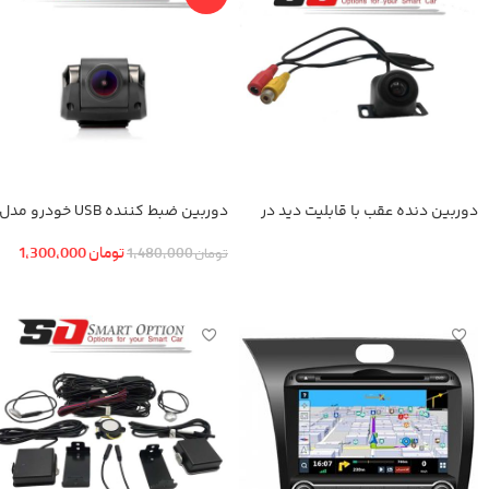
دوربین دنده عقب با قابلیت دید در
دوربین ضبط کننده USB خودرو مدل
شب
KN-1080 بهمراه ADAS+دوربین عقب
تومان
1,300,000
تومان
1,480,000
اطلاعات بیشتر
افزودن به سبد خرید