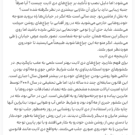
می‌شود؛ اما دلیل نصب و تأکید بر چراغ‌های دی لایت چیست؟ آیا صرفاً
جنبه زیبایی دارد یا برای آن کارایی بیشتری در نظر گرفته شده است؟
به نقل از ماشین‌نو، چند سالی است که اگر در خیابان‌ها راه بروید متوجه
خودروهایی خارجی می‌شوید که در روز آفتابی با چراغ‌های روشن حرکت
می‌کنند. شاید حتی آن را نوعی خودنمایی نیز تلقی کرده باشید اما روی
دیگر این سکه همان جلب توجه شماست. تصور کنید عرض خیابان را طی
می‌کنید. اگر متوجه این چراغ‌ها شوید طبیعتاً می‌ایستید تا خودروی
موردنظر عبور کند.
تاریخچه دی لایت
برای فهم کاربرد چراغ‌های دی لایت بهتر است کمی به عقب بازگردیم. در
کشورهای حوزه اسکاندیناوی به علت شرایط خاص جوی و مه‌آلود بودن
دائمی هوا روشن بودن چراغ‌های خودرو در بیشتر فصول سال اجباری است.
این قانون سابقه‌ای چند ده ساله دارد؛ اما طی تحقیقی در سال ۲۰۰۸ توسط
اداره امنیت ایالات متحده مشخص شد که تعداد تصادفات خودروها با
عابرین پیاده و دوچرخه‌سوارها رو به افزایش است. این در حالی بود که در
این کشور خبری از مه‌آلود بود و شرایط خاص آب و هوایی نبود؛ بنابراین آنها
چاره کار را در استفاده از دی لایت یا روشنایی در روز به‌منظور جلب توجه
بیشتر عابران و دیگر رانندگان دیدند. در این روش چراغ‌ها به‌طور خودکار
یا دستی پس از روشن شدن خودرو به کار می‌افتند و با نور پایین توجه
سایرین را به خودروی عبوری جلب می‌کنند. به‌واقع دی لایت مانند فانوسی