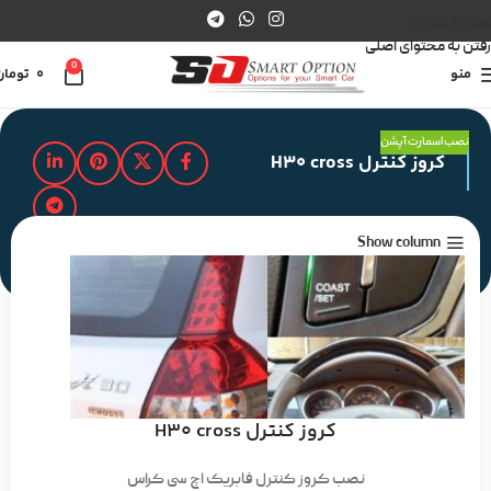
عبور به ناوبری
رفتن به محتوای اصلی
0
منو
0
تومان
نصب اسمارت آپشن
کروز کنترل H30 cross
Show column
مدت زمان مطالعه : 2 دقیقه
کروز کنترل H30 cross
نصب کروز کنترل فابریک اچ سی کراس