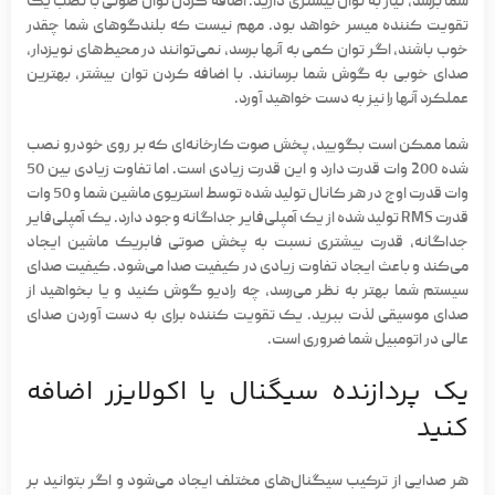
شما برسد، نیاز به توان بیشتری دارید. اضافه کردن توان صوتی با نصب یک
تقویت کننده میسر خواهد بود. مهم نیست که بلندگوهای شما چقدر
خوب باشند، اگر توان کمی به آنها برسد، نمی‌توانند در
محیط‌های نویزدار
،
صدای خوبی به گوش شما برسانند. با اضافه کردن توان بیشتر، بهترین
عملکرد آنها را نیز به دست خواهید آورد.
شما ممکن است بگویید، پخش صوت کارخانه‌ای که بر روی خودرو نصب
شده 200 وات قدرت دارد و این قدرت زیادی است. اما تفاوت زیادی بین 50
وات قدرت اوج در هر کانال تولید شده توسط استریوی ماشین شما و 50 وات
قدرت RMS تولید شده از یک آمپلی‌فایر جداگانه وجود دارد. یک
آمپلی‌فایر
جداگانه، قدرت بیشتری نسبت به پخش صوتی فابریک ماشین ایجاد
می‌کند و باعث ایجاد تفاوت زیادی در کیفیت صدا می‌شود. کیفیت صدای
سیستم شما بهتر به نظر می‌رسد، چه رادیو گوش کنید و یا بخواهید از
صدای موسیقی لذت ببرید. یک تقویت کننده برای به دست آوردن صدای
عالی در اتومبیل شما ضروری است.
یک پردازنده سیگنال یا اکولایزر اضافه
کنید
هر صدایی از ترکیب سیگنال‌های مختلف ایجاد می‌شود و اگر بتوانید بر