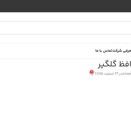
رفی شرکت
تماس با ما
فظ گلگیر
0
smar
در 17 اسفند 1396