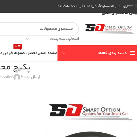
عبور به ناوبری
ت کاری مجموعه اسمارت آپشن: شنبه الی پنجشنبه ۹ تا ۲۰
رفتن به محتوای اصلی
انتخاب دسته بندی
جدید
دسته بندی کالاها
صفحه اصلی
محصولات
مجله خودرو
مع
پکیج محا
ارسال توسط
t option