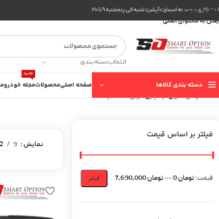
عبور به ناوبری
ت کاری مجموعه اسمارت آپشن: شنبه الی پنجشنبه ۹ تا ۲۰
رفتن به محتوای اصلی
انتخاب دسته بندی
جدید
دسته بندی کالاها
صفحه اصلی
محصولات
مجله خودرو
مع
خانه
خودرو
ام‌وی‌ام - چری
آریزو 5 TE
برگه 2
فیلتر بر اساس قیمت
نمایش
9
2
قیمت:
تومان 0
—
تومان 7,690,000
فیلتر