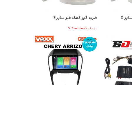
یز D
ضربه گیر کمک فنر سایز E
تومان
2,200,000
اتمام موج
ودی
مانیتور اندروید VoxX مدل C500PrO
چری آریزو ۵
تومان
7,690,000