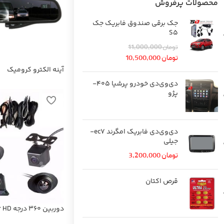
محصولات پرفروش
جک برقی صندوق فابریک جک
S5
تومان
11,000,000
تومان
10,500,000
آینه الکترو کرومیک
دی‌وی‌دی خودرو پرشیا 405-
پژو
دی‌وی‌دی فابریک امگرند ec7-
جیلی
تومان
3,200,000
قرص اکتان
دوربین 360 درجه Super HD