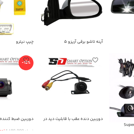
آینه تاشو برقی آریزو 5
چیپ نیترو
-12%
دوربین دنده عقب با قابلیت دید در
شب
عقب
توم
تومان
1,480,000