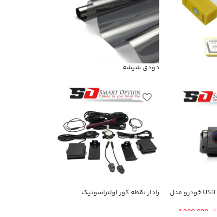
دودی شیشه
دوربین ضبط کننده USB خودرو مدل
رادار نقطه کور اولتراسونیک
KN-1080 بهمراه ADAS+دوربین
ان
1,300,000