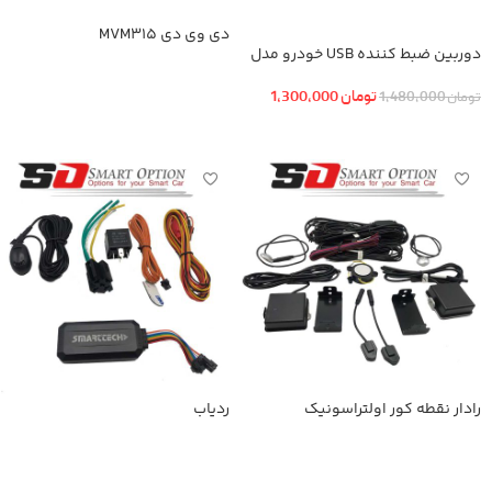
دی وی دی MVM315
دوربین ضبط کننده USB خودرو مدل
KN-1080 بهمراه ADAS+دوربین عقب
اطلاعات بیشتر
تومان
1,300,000
تومان
1,480,000
افزودن به سبد خرید
رادار نقطه کور اولتراسونیک
ردیاب
اطلاعات بیشتر
اطلاعات بیشتر