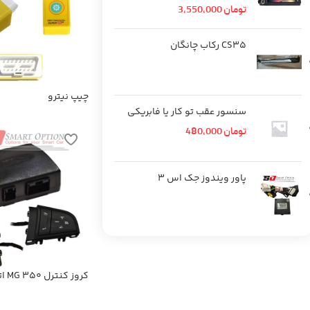
تومان
3,550,000
CS35 رکاب چانگان
چیپ نیترو
سنسور عقب تو کار یا فابریکی
تومان
480,000
پاور ویندوز جک اس 3
کروز
NSA-MGA