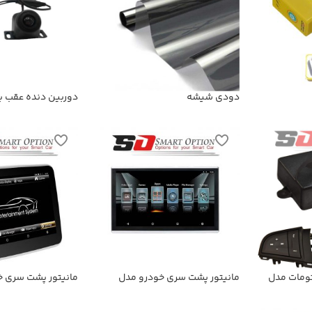
دودی شیشه
دوربین دنده عقب با 
شب
 کنترل MG 350 اتومات مدل
مانیتور پشت سری خودرو مدل
مانیتور پشت سری خ
SmartOption-168A
SmartOption-116A