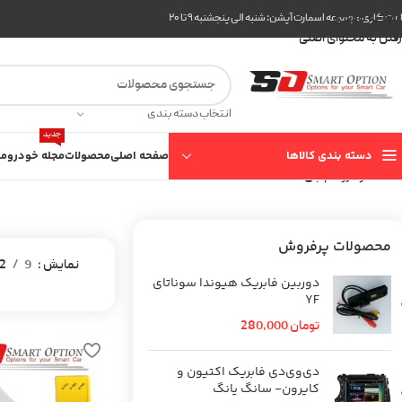
عبور به ناوبری
ت کاری مجموعه اسمارت آپشن: شنبه الی پنجشنبه ۹ تا ۲۰
رفتن به محتوای اصلی
انتخاب دسته بندی
جدید
دسته بندی کالاها
صفحه اصلی
محصولات
مجله خودرو
مع
خانه
خودرو
ام جی
350
محصولات پرفروش
نمایش
9
2
دوربین فابریک هیوندا سوناتای
YF
تومان
280,000
دی‌وی‌دی فابریک اکتیون و
کایرون- سانگ یانگ