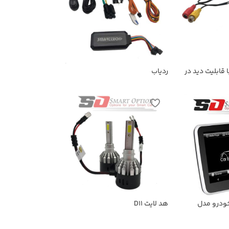
قابلیت دید در
ردیاب
ودرو مدل
هد لایت D11