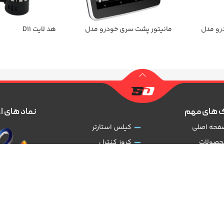
رو مدل
مانیتور پشت سری خودرو مدل
هد لایت D11
SmartOption-168A
 های مهم
نماد های ا
فحه اصلی
کیلس استارتر
حصولات
کروز کنترل
رباره شرکت
دوربین 360
ضایت مشتریان
رادار نقطه کور
وانین و مقررات
مانیتور اندروید
یگیری سفارشات
گرم کن صندلی