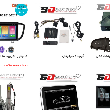
اتمام موج
ودی
نترل MG360 اتومات مدل
گیرنده دیجیتال
C500PrO ام جی۳۶۰
تومان
7,525,000