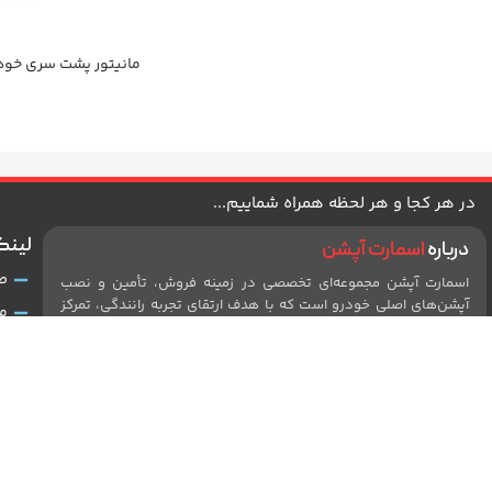
مانیتور پشت سری خود
SmartOption-116A
در هر کجا و هر لحظه همراه شماییم...
لینک
درباره
اسمارت آپشن
ص
اسمارت آپشن مجموعه‌ای تخصصی در زمینه فروش، تأمین و نصب
آپشن‌های اصلی خودرو است که با هدف ارتقای تجربه رانندگی، تمرکز
م
خود را بر کیفیت، ایمنی و زیبایی محصولات معطوف کرده است. این
د
مجموعه با بهره‌گیری از تیمی فنی و مجرب، تکنولوژی‌های روز دنیا را
در خدمت خودروهای داخلی و خارجی قرار داده و همواره در تلاش
ر
است تا خدماتی استاندارد و مطمئن ارائه دهد. اسمارت آپشن با سال‌ها
ق
تجربه در بازار قطعات و لوازم جانبی، رضایت و اعتماد مشتریان را
بزرگ‌ترین سرمایه خود می‌داند و در مسیر توسعه مستمر، نوآوری و
پ
حفظ اصالت برند گام برمی‌دارد.