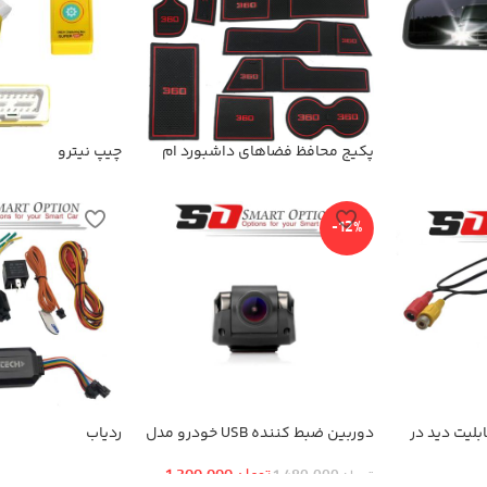
پکیج محافظ فضاهای داشبورد ام
چیپ نیترو
جی 360
-12%
بلیت دید در
دوربین ضبط کننده USB خودرو مدل
ردیاب
KN-1080 بهمراه ADAS+دوربین
عقب
تومان
1,300,000
تومان
1,480,000