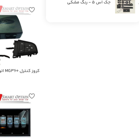
جک اس 5 - رنگ مشکی
کروز ک
NSA-MGA