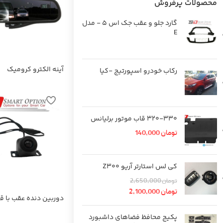
محصولات پرفروش
گارد جلو و عقب جک اس 5 - مدل
E
آینه الکترو کرومیک
رکاب خودرو اسپورتیج -کیا
320-330 قاب موتور برلیانس
تومان
140,000
کی لس استارتر آریو Z300
تومان
2,650,000
تومان
2,100,000
دوربین دنده عقب با قا
شب
پکیج محافظ فضاهای داشبورد