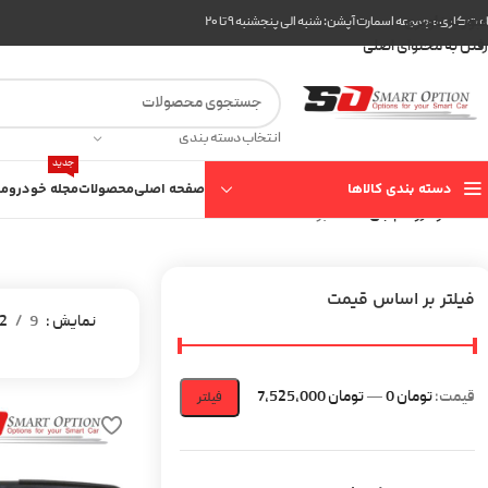
عبور به ناوبری
ت کاری مجموعه اسمارت آپشن: شنبه الی پنجشنبه ۹ تا ۲۰
رفتن به محتوای اصلی
انتخاب دسته بندی
جدید
دسته بندی کالاها
صفحه اصلی
محصولات
مجله خودرو
مع
خانه
خودرو
ام جی
360
برگه 2
فیلتر بر اساس قیمت
نمایش
9
2
قیمت:
تومان 0
—
تومان 7,525,000
فیلتر