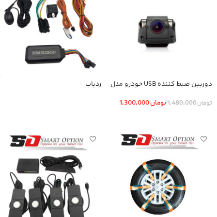
دوربین ضبط کننده USB خودرو مدل
ردیاب
KN-1080 بهمراه ADAS+دوربین عقب
تومان
1,300,000
تومان
1,480,000
اطلاعات بیشتر
افزودن به سبد خرید