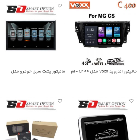
مانیتور اندروید VoxX مدل C400 -ام
مانیتور پشت سری خودرو مدل
جی GS
SmartOption-116A
اطلاعات بیشتر
اطلاعات بیشتر