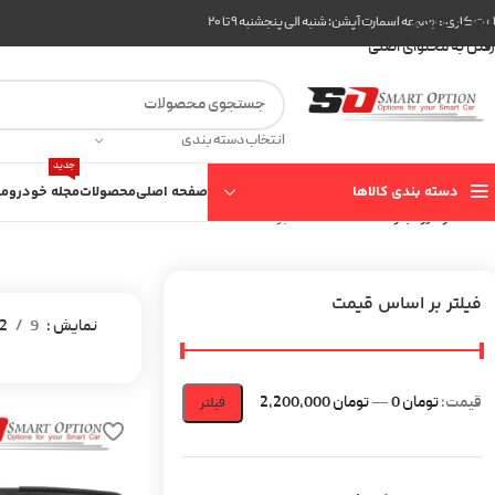
عبور به ناوبری
ت کاری مجموعه اسمارت آپشن: شنبه الی پنجشنبه ۹ تا ۲۰
رفتن به محتوای اصلی
انتخاب دسته بندی
جدید
دسته بندی کالاها
صفحه اصلی
محصولات
مجله خودرو
مع
خانه
خودرو
بنز
C class تا 2012
برگه 2
فیلتر بر اساس قیمت
نمایش
9
2
قیمت:
تومان 0
—
تومان 2,200,000
فیلتر