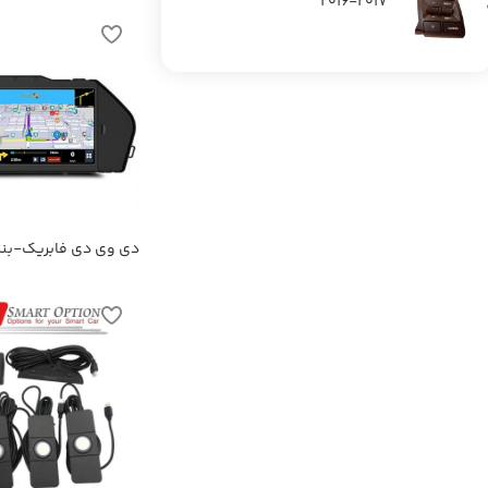
۲۰۱۷-۲۰۱۶
دی وی دی فابریک-بنز LK300