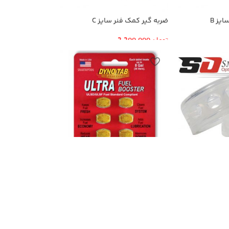
یز B
ضربه گیر کمک فنر سایز C
تومان
2,200,000
قرص اکتان
یز F