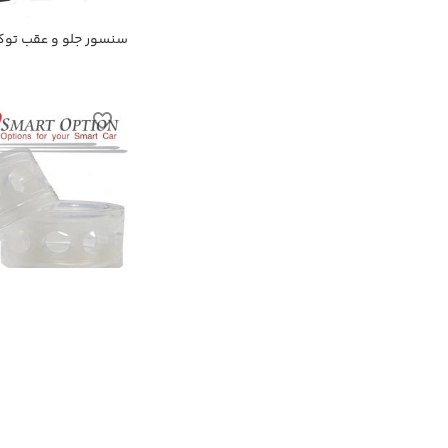
سنسور جلو و عقب توکا
اولتراسونیک
ضربه گیر کمک فنر سایز
تومان
2,200,000