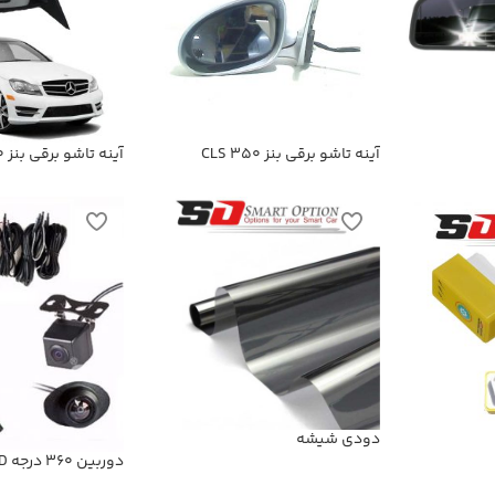
آینه تاشو برقی بنز CLS 350
آینه تاشو برقی بنز C200
دودی شیشه
دوربین 360 درجه Super HD