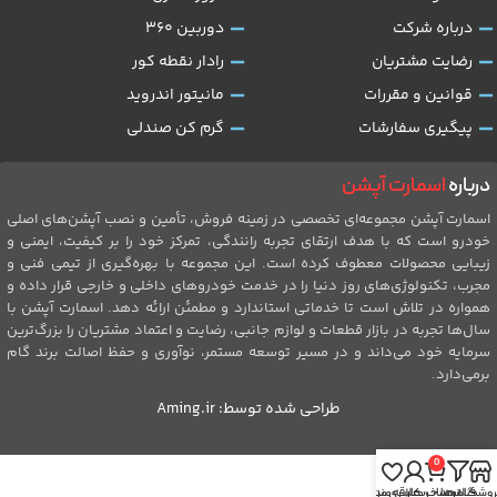
درباره شرکت
دوربین 360
رضایت مشتریان
رادار نقطه کور
قوانین و مقررات
مانیتور اندروید
پیگیری سفارشات
گرم کن صندلی
درباره
اسمارت آپشن
اسمارت آپشن مجموعه‌ای تخصصی در زمینه فروش، تأمین و نصب آپشن‌های اصلی
خودرو است که با هدف ارتقای تجربه رانندگی، تمرکز خود را بر کیفیت، ایمنی و
زیبایی محصولات معطوف کرده است. این مجموعه با بهره‌گیری از تیمی فنی و
مجرب، تکنولوژی‌های روز دنیا را در خدمت خودروهای داخلی و خارجی قرار داده و
همواره در تلاش است تا خدماتی استاندارد و مطمئن ارائه دهد. اسمارت آپشن با
سال‌ها تجربه در بازار قطعات و لوازم جانبی، رضایت و اعتماد مشتریان را بزرگ‌ترین
سرمایه خود می‌داند و در مسیر توسعه مستمر، نوآوری و حفظ اصالت برند گام
برمی‌دارد.
طراحی شده توسط:
Aming.ir
0
روشگاه
فیلترها
سبد خرید
حساب کاربری من
علاقه مندی