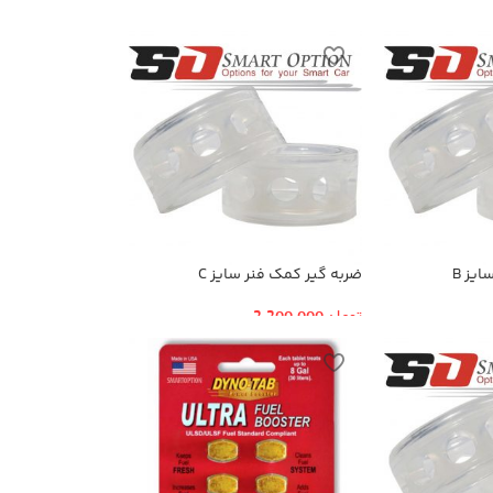
یز B
ضربه گیر کمک فنر سایز C
تومان
2,200,000