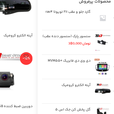
محصولات پرفروش
گارد جلو و عقب 211 تویوتا rav4
آینه الکترو کرومیک
سنسور پارک (سنسور دنده عقب)
تومان
380,000
-12%
دی وی دی فابریک MVM550
آینه الکترو کرومیک
گل پخش کن جک اس 5