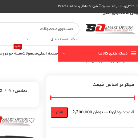
عبور به ناوبری
ت کاری مجموعه اسمارت آپشن: شنبه الی پنجشنبه ۹ تا ۲۰
رفتن به محتوای اصلی
انتخاب دسته بندی
جدید
دسته بندی کالاها
صفحه اصلی
محصولات
مجله خودرو
مع
خانه
خودرو
رنو
تندر پلاس
برگه 2
فیلتر بر اساس قیمت
نمایش
9
2
قیمت:
تومان 0
—
تومان 2,200,000
فیلتر