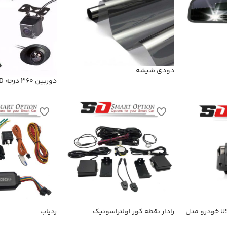
دودی شیشه
دوربین 360 درجه Super HD
دوربین ضبط کننده USB خودرو مدل
رادار نقطه کور اولتراسونیک
ردیاب
KN-1080 بهمراه ADAS+دوربین