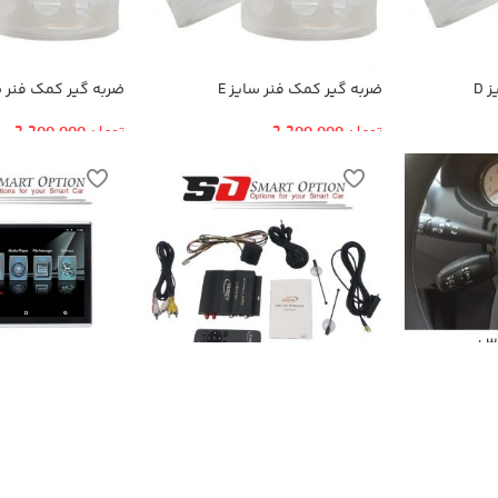
 D
ضربه گیر کمک فنر سایز E
ضربه گیر کمک فنر سا
تومان
2,200,000
تومان
2,200,000
لاس
گیرنده دیجیتال
مانیتور پشت سری خ
SmartOption-116A