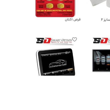
قرص اکتان
یز F
ودرو مدل
مانیتور پشت سری خودرو مدل
SmartOption-168A