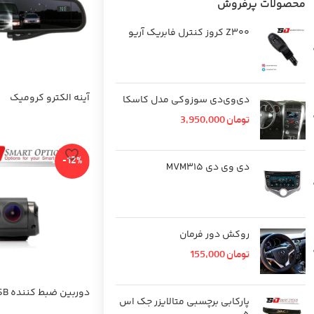
محصولات پرفروش
Z300 کروز کنترل فابریک آریو
آینه الکترو کرومیک
دی‌وی‌دی سوزوکی مدل کاسکا
تومان
3,950,000
-12%
دی وی دی MVM315
روکش دور فرمان
تومان
155,000
پارکابی برچسبی متالایزر جک اس