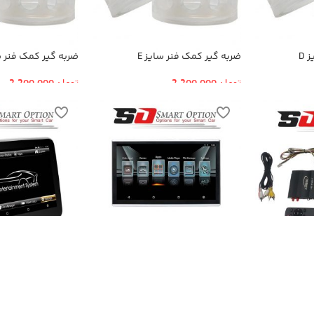
 D
ضربه گیر کمک فنر سایز E
ضربه گیر کمک فنر سا
تومان
2,200,000
تومان
2,200,000
مانیتور پشت سری خودرو مدل
مانیتور پشت سری خ
SmartOption-168A
SmartOption-116A