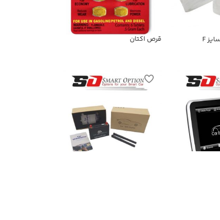
قرص اکتان
یز F
ودرو مدل
میرور لینک