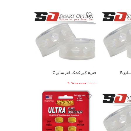
یز B
ضربه گیر کمک فنر سایز C
تومان
2,200,000