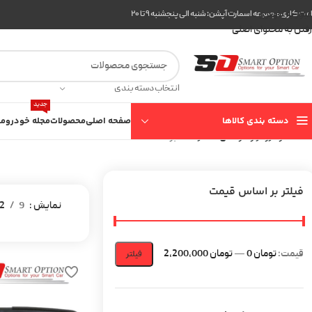
عبور به ناوبری
ت کاری مجموعه اسمارت آپشن: شنبه الی پنجشنبه ۹ تا ۲۰
رفتن به محتوای اصلی
انتخاب دسته بندی
جدید
دسته بندی کالاها
صفحه اصلی
محصولات
مجله خودرو
مع
خانه
خودرو
رنو
لوگان- تندرL90
برگه 2
فیلتر بر اساس قیمت
نمایش
9
2
قیمت:
تومان 0
—
تومان 2,200,000
فیلتر