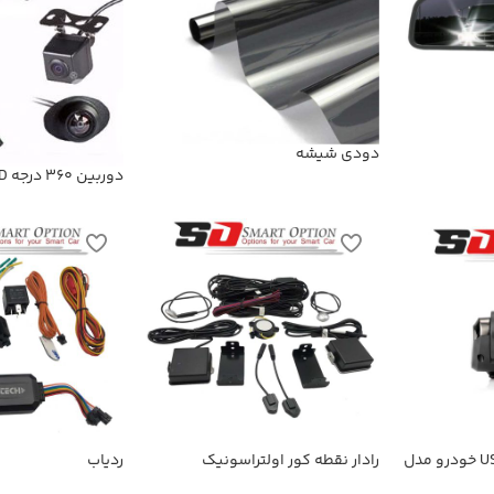
دودی شیشه
دوربین 360 درجه Super HD
دوربین ضبط کننده USB خودرو مدل
رادار نقطه کور اولتراسونیک
ردیاب
KN-1080 بهمراه ADAS+دوربین