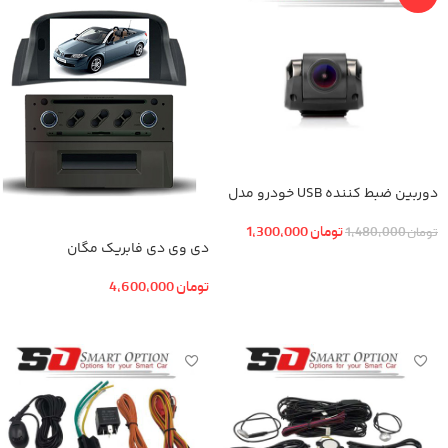
دوربین ضبط کننده USB خودرو مدل
KN-1080 بهمراه ADAS+دوربین عقب
تومان
1,300,000
تومان
1,480,000
دی وی دی فابریک مگان
افزودن به سبد خرید
تومان
4,600,000
افزودن به سبد خرید