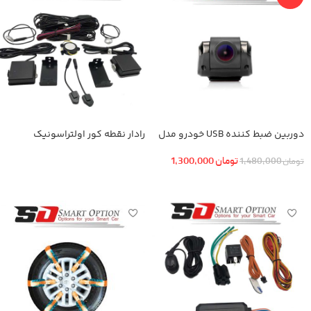
دوربین ضبط کننده USB خودرو مدل
رادار نقطه کور اولتراسونیک
KN-1080 بهمراه ADAS+دوربین عقب
تومان
1,300,000
تومان
1,480,000
اطلاعات بیشتر
افزودن به سبد خرید