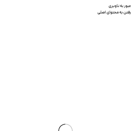
عبور به ناوبری
رفتن به محتوای اصلی
0
منو
0
تومان