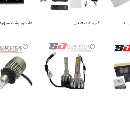
گیرنده دیجیتال
مانیتور پشت سری خ
 F
SmartOption-116A
هد لایت D11
هد لایت H3