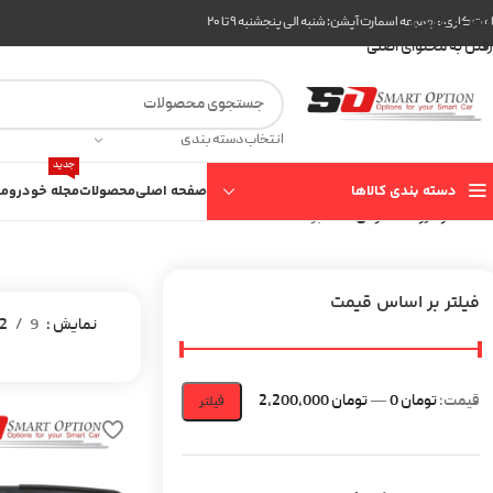
عبور به ناوبری
ت کاری مجموعه اسمارت آپشن: شنبه الی پنجشنبه ۹ تا ۲۰
رفتن به محتوای اصلی
انتخاب دسته بندی
جدید
دسته بندی کالاها
صفحه اصلی
محصولات
مجله خودرو
مع
خانه
خودرو
لکسوس
GS
برگه 2
فیلتر بر اساس قیمت
نمایش
9
2
قیمت:
تومان 0
—
تومان 2,200,000
فیلتر