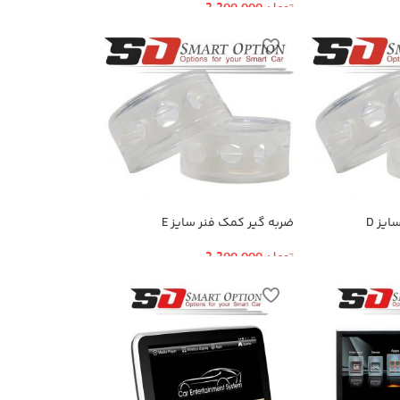
تومان
2,200,000
یز D
ضربه گیر کمک فنر سایز E
تومان
2,200,000