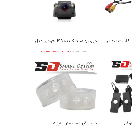
قابلیت دید در
دوربین ضبط کننده USB خودرو مدل
KN-1080 بهمراه ADAS+دوربین
عقب
تومان
1,300,000
تومان
1,480,000
وکار
ضربه گیر کمک فنر سایز A