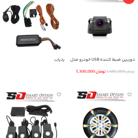
دوربین ضبط کننده USB خودرو مدل
ردیاب
KN-1080 بهمراه ADAS+دوربین عقب
تومان
1,300,000
تومان
1,480,000
اطلاعات بیشتر
افزودن به سبد خرید