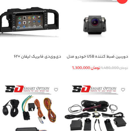
دوربین ضبط کننده USB خودرو مدل
دی‌‌وی‌دی فابریک لیفان 620
KN-1080 بهمراه ADAS+دوربین عقب
تومان
1,300,000
تومان
1,480,000
اطلاعات بیشتر
افزودن به سبد خرید