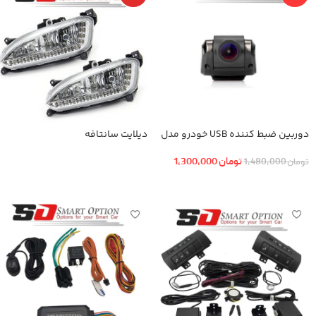
دوربین ضبط کننده USB خودرو مدل
دیلایت سانتافه
KN-1080 بهمراه ADAS+دوربین عقب
تومان
1,300,000
تومان
1,480,000
اطلاعات بیشتر
افزودن به سبد خرید