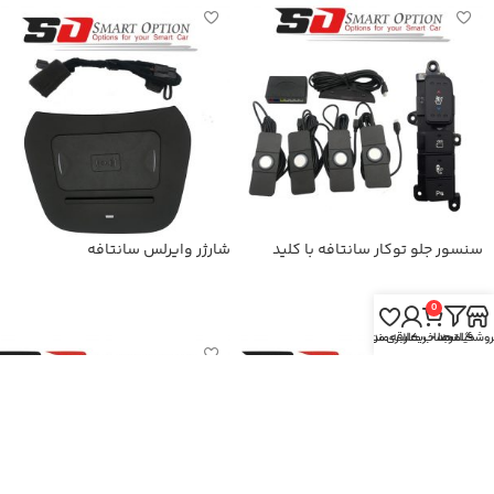
سنسور جلو توکار سانتافه با کلید
شارژر وایرلس سانتافه
فابریک
اطلاعات بیشتر
اطلاعات بیشتر
0
روشگاه
فیلترها
سبد خرید
حساب کاربری من
علاقه مندی