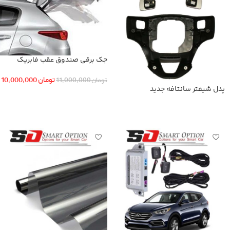
جک برقی صندوق عقب فابریک
هیوندایی سانتافه
تومان
10,000,000
تومان
11,000,000
پدل شیفتر سانتافه جدید
افزودن به سبد خرید
اطلاعات بیشتر