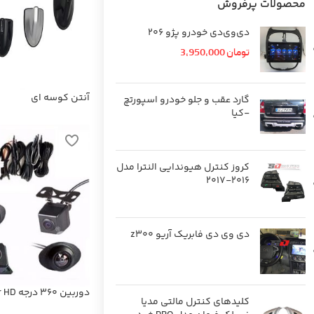
محصولات پرفروش
دی‌وی‌دی خودرو پژو 206
تومان
3,950,000
آنتن کوسه ای
گارد عقب و جلو خودرو اسپورتچ
-کیا
کروز کنترل هیوندایی النترا مدل
۲۰۱۶-۲۰۱۷
دی وی دی فابريك آریو z300
دوربین 360 درجه Super HD
کلیدهای کنترل مالتی مدیا