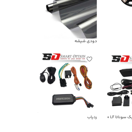
دودی شیشه
رادار نقطه کور فابریک سوناتا LF +
ردیاب