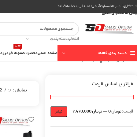
عبور به ناوبری
ت کاری مجموعه اسمارت آپشن: شنبه الی پنجشنبه ۹ تا ۲۰
رفتن به محتوای اصلی
انتخاب دسته بندی
جدید
دسته بندی کالاها
صفحه اصلی
محصولات
مجله خودرو
مع
خانه
خودرو
هيونداي
سوناتا
برگه 2
فیلتر بر اساس قیمت
نمایش
9
2
قیمت:
تومان 0
—
تومان 7,470,000
فیلتر