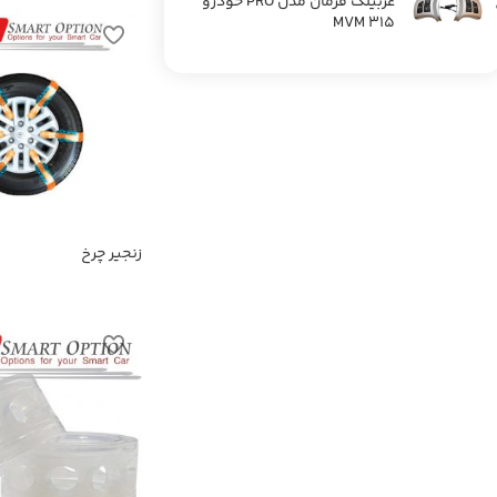
غربیلک فرمان مدل PRO خودرو
MVM 315
زنجیر چرخ