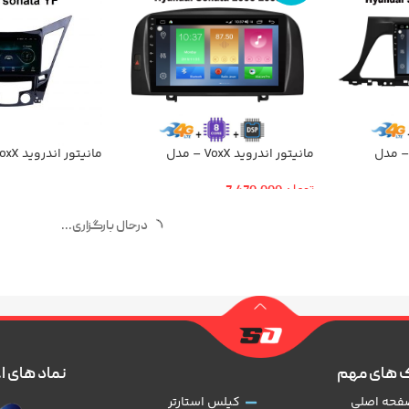
نیتور اندروید VOXX – مدل
مانیتور اندروید VoxX – مدل
C500PrO هیوندای سوناتا NF
سوناتا YF
تومان
7,470,000
درحال بارگزاری...
 های مهم
نماد های ا
فحه اصلی
کیلس استارتر