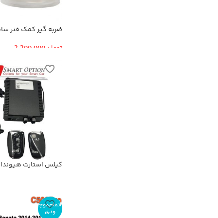
ضربه گیر کمک فنر سایز
تومان
2,200,000
کیلس استارت هیوندا
اتمام موج
ودی