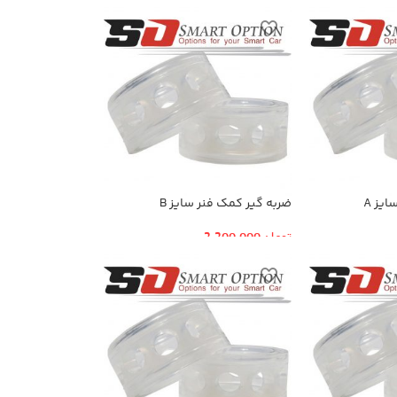
یز A
ضربه گیر کمک فنر سایز B
تومان
2,200,000