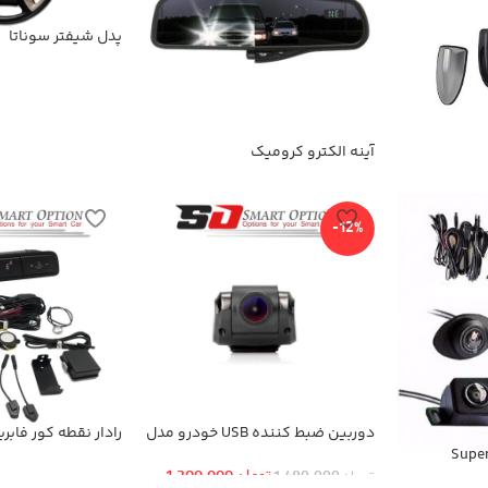
پدل شیفتر سوناتا
آینه الکترو کرومیک
-12%
دوربین ضبط کننده USB خودرو مدل
KN-1080 بهمراه ADAS+دوربین
کلید فابریک
عقب
تومان
1,300,000
تومان
1,480,000