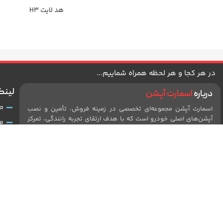
هد لایت H3
در هر کجا و هر لحظه همراه شماییم...
لینک
درباره
اسمارت آپشن
ص
اسمارت آپشن مجموعه‌ای تخصصی در زمینه فروش، تأمین و نصب
آپشن‌های اصلی خودرو است که با هدف ارتقای تجربه رانندگی، تمرکز
م
خود را بر کیفیت، ایمنی و زیبایی محصولات معطوف کرده است. این
د
مجموعه با بهره‌گیری از تیمی فنی و مجرب، تکنولوژی‌های روز دنیا را
در خدمت خودروهای داخلی و خارجی قرار داده و همواره در تلاش
ر
است تا خدماتی استاندارد و مطمئن ارائه دهد. اسمارت آپشن با سال‌ها
ق
تجربه در بازار قطعات و لوازم جانبی، رضایت و اعتماد مشتریان را
بزرگ‌ترین سرمایه خود می‌داند و در مسیر توسعه مستمر، نوآوری و
پ
حفظ اصالت برند گام برمی‌دارد.