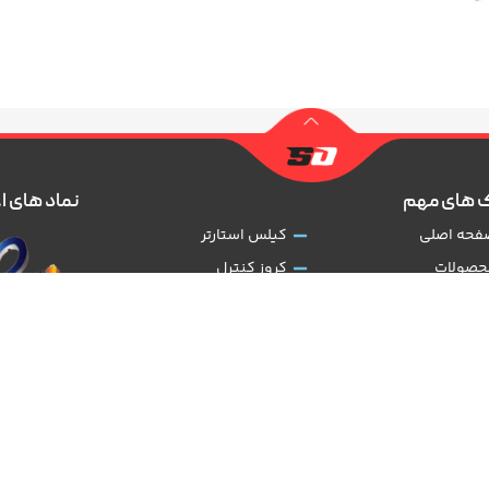
 های مهم
نماد های ا
فحه اصلی
کیلس استارتر
حصولات
کروز کنترل
رباره شرکت
دوربین 360
ضایت مشتریان
رادار نقطه کور
وانین و مقررات
مانیتور اندروید
یگیری سفارشات
گرم کن صندلی
طراحی شده توسط:
Aming.ir