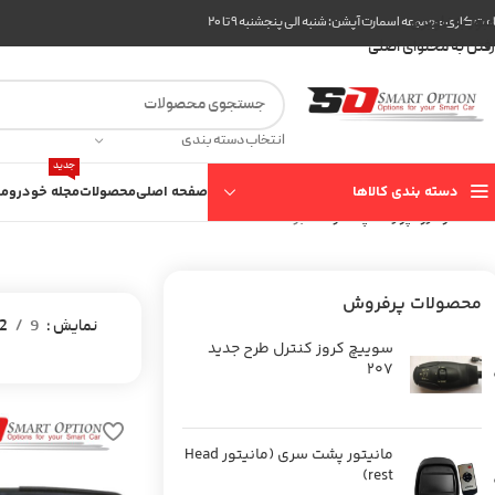
عبور به ناوبری
ت کاری مجموعه اسمارت آپشن: شنبه الی پنجشنبه ۹ تا ۲۰
رفتن به محتوای اصلی
انتخاب دسته بندی
جدید
دسته بندی کالاها
صفحه اصلی
محصولات
مجله خودرو
مع
خانه
خودرو
پورشه
پانامرا 4S
برگه 2
محصولات پرفروش
نمایش
9
2
سوییچ کروز کنترل طرح جدید
207
مانیتور پشت سری (مانیتور Head
rest)