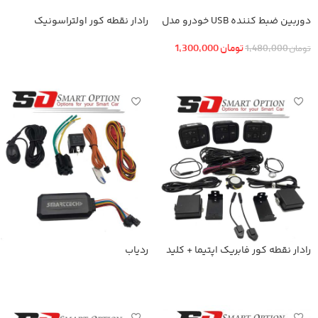
دوربین ضبط کننده USB خودرو مدل
رادار نقطه کور اولتراسونیک
KN-1080 بهمراه ADAS+دوربین عقب
تومان
1,300,000
تومان
1,480,000
اطلاعات بیشتر
افزودن به سبد خرید
رادار نقطه کور فابریک اپتیما + کلید
ردیاب
فابریک
اطلاعات بیشتر
اطلاعات بیشتر