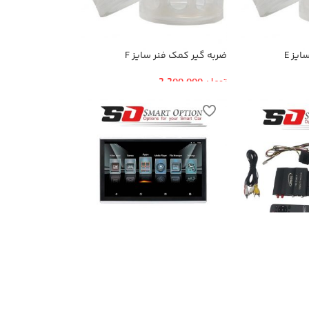
یز E
ضربه گیر کمک فنر سایز F
تومان
2,200,000
مانیتور پشت سری خودرو مدل
SmartOption-116A