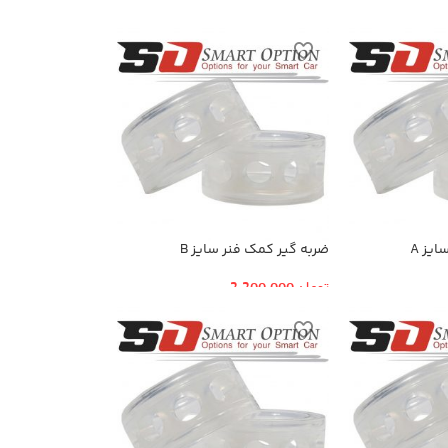
یز A
ضربه گیر کمک فنر سایز B
تومان
2,200,000