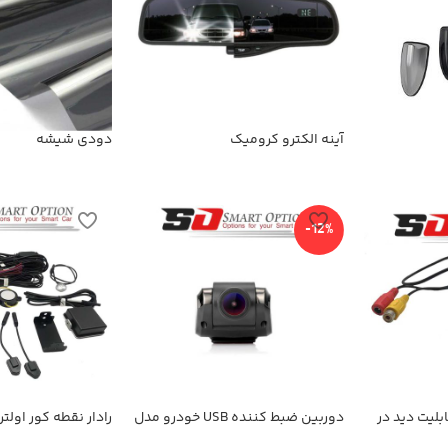
آینه الکترو کرومیک
دودی شیشه
-12%
بلیت دید در
دوربین ضبط کننده USB خودرو مدل
رادار نقطه کور اولت
KN-1080 بهمراه ADAS+دوربین