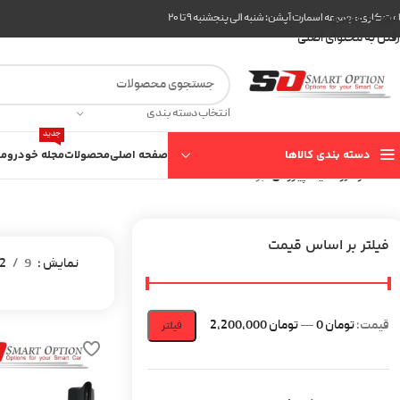
عبور به ناوبری
ت کاری مجموعه اسمارت آپشن: شنبه الی پنجشنبه ۹ تا ۲۰
رفتن به محتوای اصلی
انتخاب دسته بندی
جدید
دسته بندی کالاها
صفحه اصلی
محصولات
مجله خودرو
مع
خانه
خودرو
کيا
اپیروس
برگه 2
فیلتر بر اساس قیمت
نمایش
9
2
قیمت:
تومان 0
—
تومان 2,200,000
فیلتر