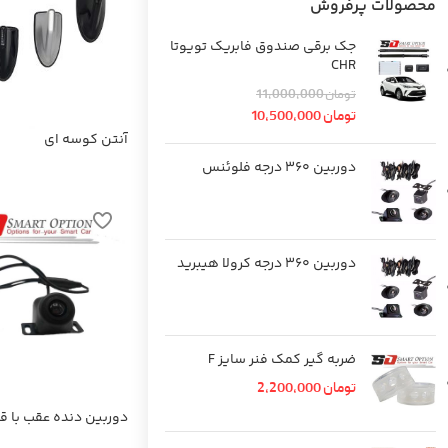
محصولات پرفروش
جک برقی صندوق فابریک تویوتا
CHR
تومان
11,000,000
تومان
10,500,000
آنتن کوسه ای
دوربین 360 درجه فلوئنس
دوربین 360 درجه کرولا هیبرید
ضربه گیر کمک فنر سایز F
تومان
2,200,000
دوربین دنده عقب با قا
شب