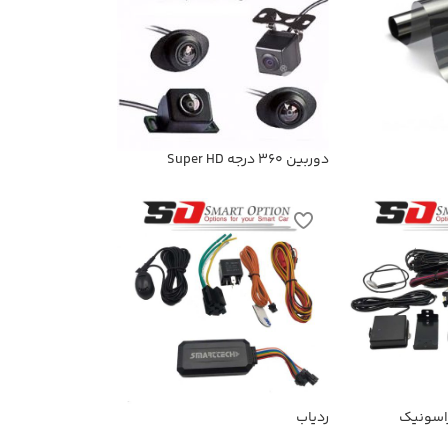
دوربین 360 درجه Super HD
راسونیک
ردیاب