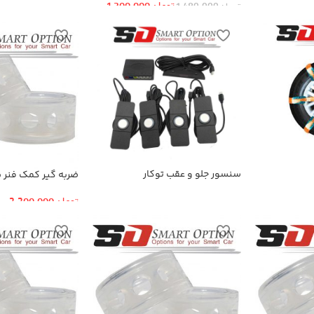
عقب
تومان
1,300,000
تومان
1,480,000
سنسور جلو و عقب توکار
ضربه گیر کمک فنر سا
اولتراسونیک
تومان
2,200,000