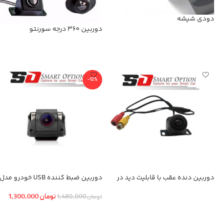
دودی شیشه
دوربین 360 درجه سورنتو
اطلاعات بیشتر
اطلاعات بیشتر
-12%
دوربین دنده عقب با قابلیت دید در
دوربین ضبط کننده USB خودرو مدل
شب
KN-1080 بهمراه ADAS+دوربین عقب
تومان
1,300,000
تومان
1,480,000
اطلاعات بیشتر
افزودن به سبد خرید