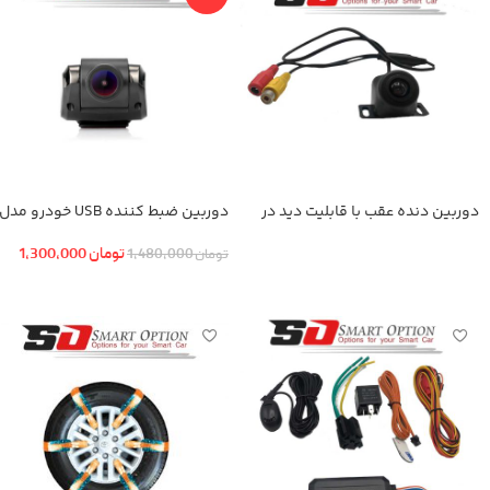
دوربین دنده عقب با قابلیت دید در
دوربین ضبط کننده USB خودرو مدل
شب
KN-1080 بهمراه ADAS+دوربین عقب
تومان
1,300,000
تومان
1,480,000
اطلاعات بیشتر
افزودن به سبد خرید