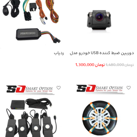
دوربین ضبط کننده USB خودرو مدل
ردیاب
KN-1080 بهمراه ADAS+دوربین عقب
تومان
1,300,000
تومان
1,480,000
اطلاعات بیشتر
افزودن به سبد خرید