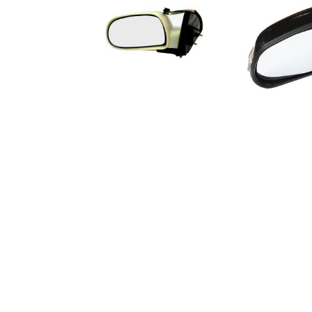
ی اکسلنت
آینه تاشو برقی جیلی الیت
افه به همراه
آینه تاشو برقی سراتو