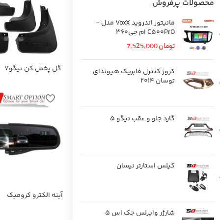
محصولات پرفروش
مانیتور اندروید VoxX مدل -
C500PrO ام جی۳۶۰
تومان
7,525,000
گل پخش کن تیگو7
کروز کنترل فابریک هیوندای
توسان ۲۰۱۴
گارد جلو و عقب تیگو 5
کیلس استارتر نیسان
آینه الکترو کرومیک
شارژر وایرلس جک اس 5