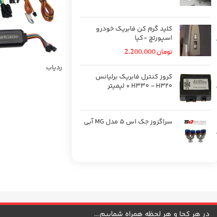
کلید گرم کن فابریک خودرو
اسپورتچ -کیا
تومان
2,200,000
ردیاب
کروز کنترل فابریک برلیانس
H330 - H320 + لیمیتر
سراگزوز جک اس 5 مدل MG آبی
در هر کجا و هر لحظه همراه شماییم...