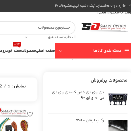
عبور به ناوبری
ت کاری مجموعه اسمارت آپشن: شنبه الی پنجشنبه ۹ تا ۲۰
رفتن به محتوای اصلی
انتخاب دسته بندی
جدید
دسته بندی کالاها
صفحه اصلی
محصولات
مجله خودرو
مع
خانه
محصولات عمومی
جی پی اس و ردیاب
محصولات پرفروش
نمایش
9
2
دی وی دی فابریک-دی وی دی
بی ام و ای 90
رکاب لیفان -x60