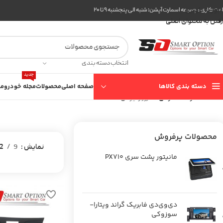
عبور به ناوبری
ت کاری مجموعه اسمارت آپشن: شنبه الی پنجشنبه ۹ تا ۲۰
رفتن به محتوای اصلی
انتخاب دسته بندی
جدید
دسته بندی کالاها
صفحه اصلی
محصولات
مجله خودرو
مع
خانه
محصولات عمومی
شارژر وایرلس
محصولات پرفروش
نمایش
9
2
مانیتور پشت سری PX710
دی‌وی‌دی فابریک گراند ویتارا-
سوزوکی