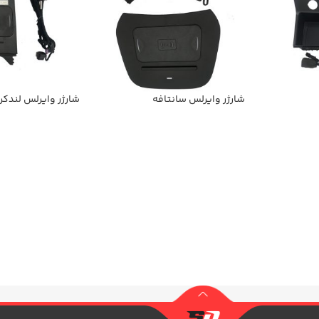
شارژر وایرلس سانتافه
شارژر وایرلس لندکر