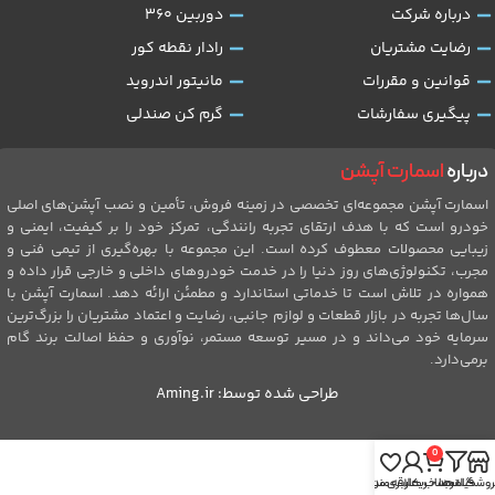
درباره شرکت
دوربین 360
رضایت مشتریان
رادار نقطه کور
قوانین و مقررات
مانیتور اندروید
پیگیری سفارشات
گرم کن صندلی
درباره
اسمارت آپشن
اسمارت آپشن مجموعه‌ای تخصصی در زمینه فروش، تأمین و نصب آپشن‌های اصلی
خودرو است که با هدف ارتقای تجربه رانندگی، تمرکز خود را بر کیفیت، ایمنی و
زیبایی محصولات معطوف کرده است. این مجموعه با بهره‌گیری از تیمی فنی و
مجرب، تکنولوژی‌های روز دنیا را در خدمت خودروهای داخلی و خارجی قرار داده و
همواره در تلاش است تا خدماتی استاندارد و مطمئن ارائه دهد. اسمارت آپشن با
سال‌ها تجربه در بازار قطعات و لوازم جانبی، رضایت و اعتماد مشتریان را بزرگ‌ترین
سرمایه خود می‌داند و در مسیر توسعه مستمر، نوآوری و حفظ اصالت برند گام
برمی‌دارد.
طراحی شده توسط:
Aming.ir
0
روشگاه
فیلترها
سبد خرید
حساب کاربری من
علاقه مندی