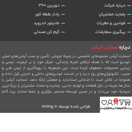
درباره شرکت
دوربین 360
رضایت مشتریان
رادار نقطه کور
قوانین و مقررات
مانیتور اندروید
پیگیری سفارشات
گرم کن صندلی
درباره
اسمارت آپشن
اسمارت آپشن مجموعه‌ای تخصصی در زمینه فروش، تأمین و نصب آپشن‌های اصلی
خودرو است که با هدف ارتقای تجربه رانندگی، تمرکز خود را بر کیفیت، ایمنی و
زیبایی محصولات معطوف کرده است. این مجموعه با بهره‌گیری از تیمی فنی و
مجرب، تکنولوژی‌های روز دنیا را در خدمت خودروهای داخلی و خارجی قرار داده و
همواره در تلاش است تا خدماتی استاندارد و مطمئن ارائه دهد. اسمارت آپشن با
سال‌ها تجربه در بازار قطعات و لوازم جانبی، رضایت و اعتماد مشتریان را بزرگ‌ترین
سرمایه خود می‌داند و در مسیر توسعه مستمر، نوآوری و حفظ اصالت برند گام
برمی‌دارد.
0
طراحی شده توسط:
Aming.ir
روشگاه
فیلترها
سبد خرید
حساب کاربری من
علاقه مندی