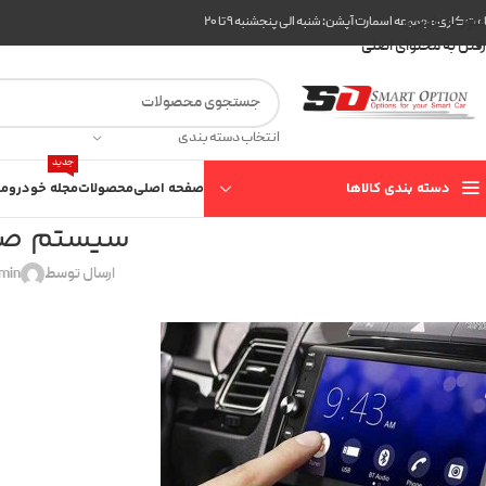
عبور به ناوبری
ت کاری مجموعه اسمارت آپشن: شنبه الی پنجشنبه ۹ تا ۲۰
رفتن به محتوای اصلی
انتخاب دسته بندی
جدید
دسته بندی کالاها
صفحه اصلی
محصولات
مجله خودرو
مع
سیستم صو
ارسال توسط
min