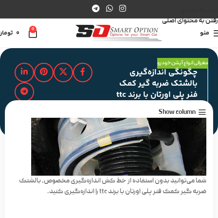
عبور به ناوبری
رفتن به محتوای اصلی
0
منو
0
تومان
معرفی انواع آپشن خودرو
چگونگی اندازه‌گیری
بالشتک ضربه گیر کمک
فنر پلی اورتان با برند ttc
Show column
مدت زمان مطالعه : 2 دقیقه
شما می‌توانید بدون استفاده از خط کش اندازه‌گیری مخصوص، بالشتک
ضربه گیر کمک فنر پلی اورتان با برند ttc را اندازه‌گیری کنید.