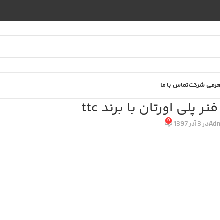
رفی شرکت
تماس با ما
پلی اورتان با برند ttc
0
Adm
در 3 آذر 1397