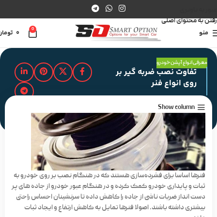
عبور به ناوبری
رفتن به محتوای اصلی
0
منو
0
تومان
معرفی انواع آپشن خودرو
تفاوت نصب ضربه گیر بر
روی انواع فنر
Show column
مدت زمان مطالعه : 2 دقیقه
فنرها اساسا برای فشرده‌سازی هستند که در هنگام نصب بر روی خودرو به
ثبات و پایداری خودرو کمک کرده و در هنگام عبور خودرو از جاده های پر
دست انداز ضربات ناشی از جاده را کاهش داده تا سرنشینان احساس راحتی
بیشتری داشته باشند. اصولا فنرها تمایل به کاهش ارتفاع و ایجاد ثبات