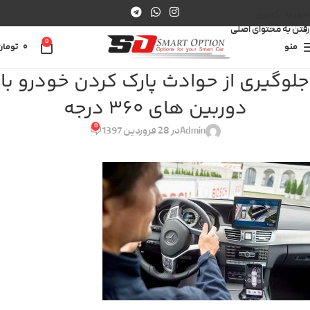
عبور به ناوبری
رفتن به محتوای اصلی
0
منو
0
تومان
جلوگیری از حوادث پارک کردن خودرو با
دوربین های 360 درجه
0
Admin
در 28 فروردین 1397