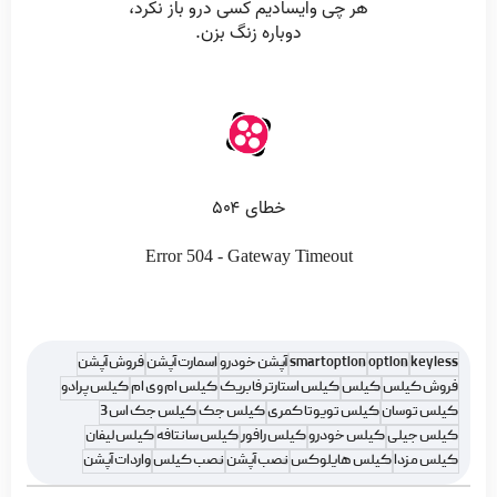
keyless
option
smartoption
آپشن خودرو
اسمارت آپشن
فروش آپشن
فروش کیلس
کیلس
کیلس استارتر فابریک
کیلس ام وی ام
کیلس پرادو
کیلس توسان
کیلس تویوتا کمری
کیلس جک
کیلس جک اس 3
کیلس جیلی
کیلس خودرو
کیلس رافور
کیلس سانتافه
کیلس لیفان
کیلس مزدا
کیلس هایلوکس
نصب آپشن
نصب کیلس
واردات آپشن