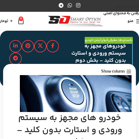
عبور به ناوبری
رفتن به محتوای اصلی
0
منو
0
تومان
دانستنی ها
,
معرفی انواع آپشن خودرو
خودروهای مجهز به
سیستم ورودی و استارت
بدون کلید – بخش دوم
Show column
مدت زمان مطالعه : 2 دقیقه
خودرو های مجهز به سیستم
ورودی و استارت بدون کلید –