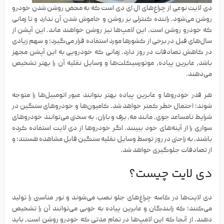
دی لایت نوعی از
چراغ‌های ال ای دی
است که به محض روشن شدن خودرو
روشن می‌شود. راننده کنترلی بر روشن و خاموش شدن آن ندارد و تا زمانی
که خودرو روشن است، این لامپ‌ها نیز روشن خواهند ماند. این آپشن از
سال‌های قبل در برخی از کشورها مورد استفاده قرار می‌گیرد؛ و سهم زیادی
در کاهش تصادفات در روز دارد. زمانی که خودرویی به این آپشن مجهز
باشد، عابرین پیاده، موتورسیکلت‌ها و وسایل نقلیه آن را بهتر تشخیص
می‌دهند.
هر قدر خودروها و عابرین پیاده بهتر بتوانند عبور اتومبیل‌ها را متوجه
شوند؛ احتمال خطر کمتر خواهد شد. کامیون‌ها و خودروهای سنگین در
شرایط نامساعد جوی، مانند مه، برف و باران، به سختی می‌توانند خودروهای
سواری را از آینه‌های خود ببینند. اگر خودروها از دی لایت استفاده کرده
باشند، به راحتی در روز توسط
وسایل نقلیه سنگین
قابل مشاهده هستند؛ و
از تصادفات جلوگیری خواهد شد.
دی لایت چیست؟
دی لایت‌ها در کاسه
چراغ‌های جلو
نصب می‌شوند و نور مناسبی را تولید
می‌کنند؛ که رانندگان و عابرین پیاده به خوبی می‌توانند آن را تشخیص
دهند. از آنجا که این لامپ‌ها در تمام مدتی که خودرو روشن است، باید