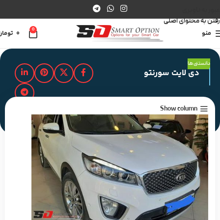
عبور به ناوبری
رفتن به محتوای اصلی
0
منو
0
تومان
دانستنی ها
دی لایت سورنتو
Show column
مدت زمان مطالعه : 2 دقیقه