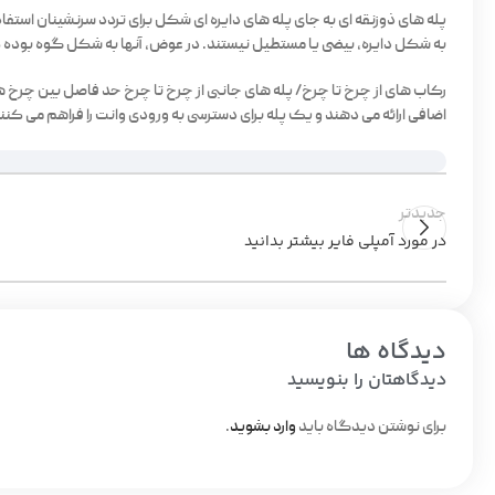
پله های ذوزنقه ای به جای پله های دایره ای شکل برای تردد سرنشینان است
به شکل دایره، بیضی یا مستطیل نیستند. در عوض، آنها به شکل گوه بوده که دارای 3 وجه شبیه به یک مثلث است. بسته به طراحی خاص، سطوح بالایی می توانند زاویه دار
رکاب های از چرخ تا چرخ/ پله های جانبی از چرخ تا چرخ حد فاصل بین چرخ 
اضافی ارائه می دهند و یک پله برای دسترسی به ورودی وانت را فراهم می کنن
جدیدتر
در مورد آمپلی فایر بیشتر بدانید
دیدگاه ها
دیدگاهتان را بنویسید
برای نوشتن دیدگاه باید
وارد بشوید
.