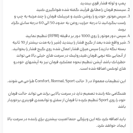
پمپ و لوله فشار قوی ببندید
سیستم فرمان را مطابق فرآیند گفته شده هواگیری کنید
سپس موتور خودرو را روشن کنید و غربیلک فرمان را چند مرتبه به چپ و
راست بگردانید تا درجه حرارت روغن به حدود 50 الی 60 درجه سانتی گراد
برسد
سپس دور موتور را روی 1000 دور بر دقیقه (RPM) تنظیم نمایید
شیر واقع شده بعد از گیج فشار را ببندید (شیر را به مدت بیشتر از 10 ثانیه
بسته نگه دارید) سپس میزان فشار اعمال شده روی گیج فشار را بخوانید.
از آنجایی که نرمی فرمان هیدرولیک در سرعت های خیلی بالا می تواند
خطرناک باشد آپشن تنظیم نحوه عملکرد فرمان نیز به آپشنهای خودرو
های لوکس اضافه شده است.
این تنظیمات معمولا در 3 حالت Comfort, Normal, Sport طراحی می شوند.
هنگامی که راننده تصمیم دارد در سرعت بالایی براند می تواند حالت فرمان
خود را روی Sport تنظیم کرده تا فرمان از سفتی و توانمندی قویتری برخوردار
باشد
باید اضافه کرد که این ویژگی حتما امنیت بیشتری برای راننده در سرعت بالا
ایجاد خواهد کرد.