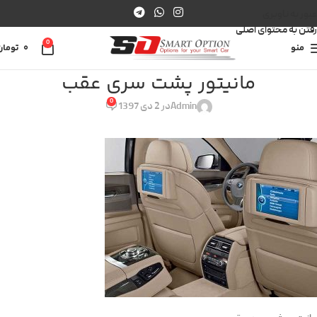
عبور به ناوبری
رفتن به محتوای اصلی
0
منو
0
تومان
مانیتور پشت سری عقب
0
Admin
در 2 دی 1397